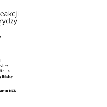
eakcji
rydzy
”
ie
j
ych w
lin C4:
ę Bilską-
rantu NCN.