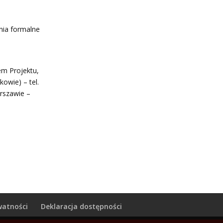
nia formalne
em Projektu,
owie) – tel.
rszawie –
watności
Deklaracja dostępności