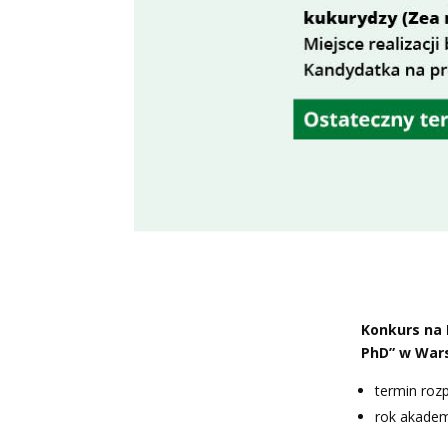
Konkurs na 
PhD” w War
termin roz
rok akadem