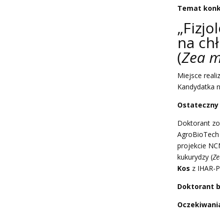
Temat konk
„Fizjo
na chł
(
Zea 
Miejsce reali
Kandydatka 
Ostateczny 
Doktorant zo
AgroBioTec
projekcie NC
kukurydzy (
Ze
Kos
z IHAR-P
Doktorant 
Oczekiwani