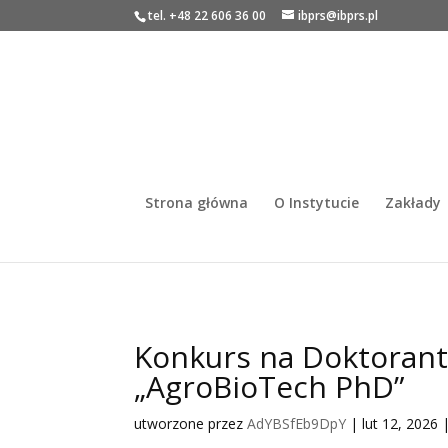
tel. +48 22 606 36 00
ibprs@ibprs.pl
Strona główna
O Instytucie
Zakłady
Konkurs na Doktoranta
„AgroBioTech PhD”
utworzone przez
AdYBSfEb9DpY
|
lut 12, 2026