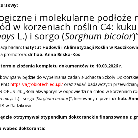
ursowy:
logiczne i molekularne podłoże r
ód w korzeniach roślin C4: kuku
mays
L.) i sorgo (
Sorghum bicolor
)
zacji badań:
Instytut Hodowli i Aklimatyzacji Roślin w Radzikow
na promotora:
dr hab. Anna Bilska-Kos
termin złożenia kompletu dokumentów to 10.03.2026 r.
bowiązany będzie do wypełniania zadań słuchacza Szkoły Doktorskie
h PhD
https://agrobiotech.edu.pl/
oraz zadań badawczych przewidzian
N OPUS 23: „Rola akwaporyn w odpowiedzi na chłód w korzeniach roś
a mays
L.) i sorga (
Sorghum bicolor
)”, kierowanym przez
dr hab. Ann
IB w Radzikowie.
będzie otrzymywał stypendium doktoranckie finansowane z g
a wobec doktoranta: