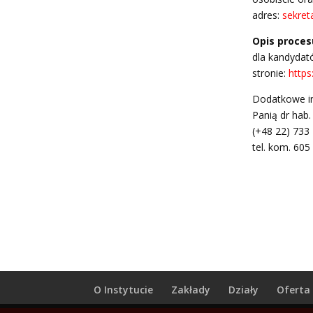
adres:
sekret
Opis proces
dla kandydat
stronie:
https
Dodatkowe in
Panią dr hab.
(+48 22) 733
tel.
kom. 605
O Instytucie
Zakłady
Działy
Oferta