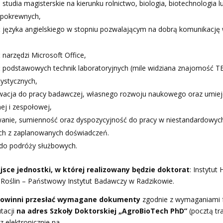
tudia magisterskie na kierunku rolnictwo, biologia, biotechnologia l
 pokrewnych,
języka angielskiego w stopniu pozwalającym na dobrą komunikację
narzędzi Microsoft Office,
podstawowych technik laboratoryjnych (mile widziana znajomość T
tystycznych,
wacja do pracy badawczej, własnego rozwoju naukowego oraz umiej
ej i zespołowej,
nie, sumienność oraz dyspozycyjność do pracy w niestandardowyc
ch z zaplanowanych doświadczeń.
do podróży służbowych.
jsce jednostki, w której realizowany będzie doktorat
: Instytut 
i Roślin – Państwowy Instytut Badawczy w Radzikowie.
powinni przesłać wymagane dokumenty
zgodnie z wymaganiami 
tacji
na adres Szkoły Doktorskiej „AgroBioTech PhD”
(pocztą tr
z elektronicznie na