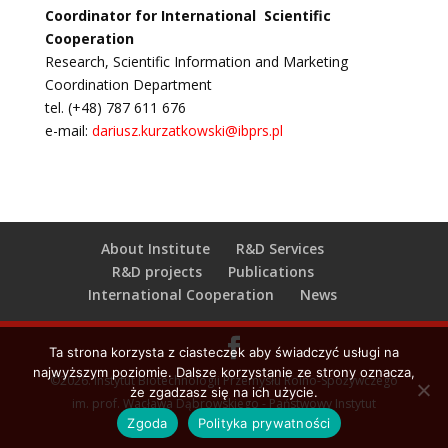
Coordinator for International Scientific
Cooperation
Research, Scientific Information and Marketing
Coordination Department
tel. (+48) 787 611 676
e-mail:
dariusz.kurzatkowski@ibprs.pl
About Institute
R&D Services
R&D projects
Publications
International Cooperation
News
Ta strona korzysta z ciasteczek aby świadczyć usługi na
najwyższym poziomie. Dalsze korzystanie ze strony oznacza,
©2026. Instytut Biotechnologii Przemysłu Rolno-Spożywczego
że zgadzasz się na ich użycie.
im. prof. Wacława Dąbrowskiego - Państwowy Instytut
Zgoda
Polityka prywatności
Badawczy