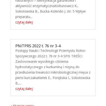
naturalnych – identyfikacja gatunkowa i
aktywność enzymatycznaKołtunowicz K.,
Sokołowska B., Bucka-Kolendo J. str. 5 Wpływ
preparatu...
czytaj dalej
PNiTPRS 2022 t. 76 nr 3-4
Postępy Nauki i Technologii Przemysłu Rolno-
Spożywczego 2022 t. 76 nr 3-4 SPIS TREŚCI
Zastosowanie wysokiego ciśnienia
hydrostatycznego z kurkuminą i nizyną do
przedłużenia trwałości mikrobiologicznej mięsa z
piersi kurczakaKiełek E., Porębska I., Sokołowska
B.,...
czytaj dalej
« Starsze wpisy