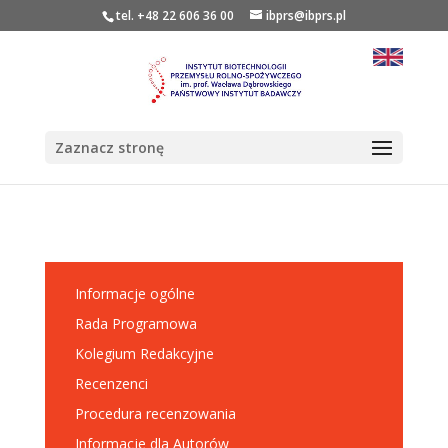
tel. +48 22 606 36 00
ibprs@ibprs.pl
Zaznacz stronę
Informacje ogólne
Rada Programowa
Kolegium Redakcyjne
Recenzenci
Procedura recenzowania
Informacje dla Autorów